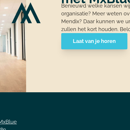
Benieuwd welke kansen wij
organisatie? Meer weten o
Mendix? Daar kunnen we ur
zullen het kort houden. Bel
Laat van je horen
s
MxBlue
dIn