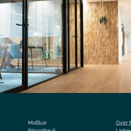
Contact
Link
MxBlue
Over 
Rijnzathe 6
Linke