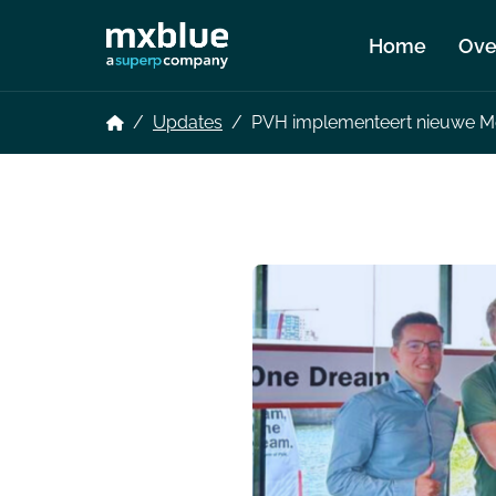
Home
Ove
/
Updates
/
PVH implementeert nieuwe Me