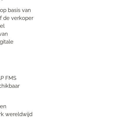
op basis van
f de verkoper
el
van
gitale
SAP FMS
chikbaar
 en
k wereldwijd