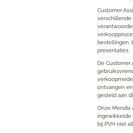
Customer Assi
verschillende
verantwoordeli
verkoopproces
bestellingen, 
presentaties.
De Customer A
gebruiksvriend
verkoopmedewe
ontvangen en 
gesteld aan d
Onze Mendix a
ingewikkelde
bij PVH niet a