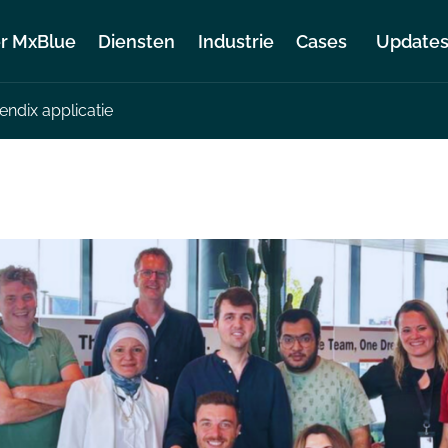
r MxBlue
Diensten
Industrie
Cases
Update
ndix applicatie