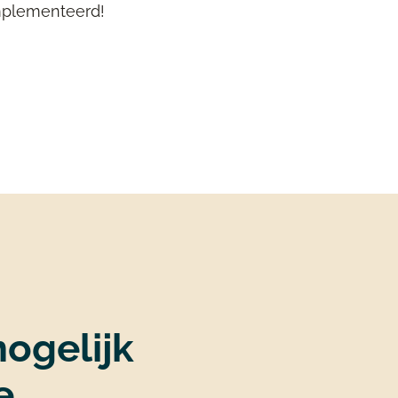
ïmplementeerd!
ogelijk
e