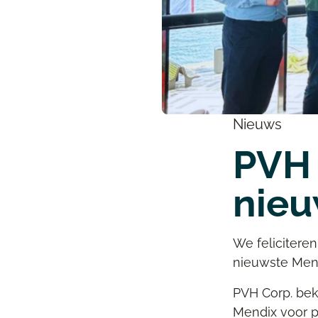
Nieuws
PVH
nieu
We felicitere
nieuwste
Men
PVH Corp.
beke
Mendix voor p