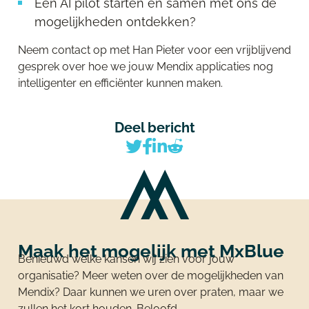
Een AI pilot starten en samen met ons de
mogelijkheden ontdekken?
Neem contact op met
Han Pieter
voor een vrijblijvend
gesprek over hoe we jouw Mendix applicaties nog
intelligenter en efficiënter kunnen maken.
Deel bericht
Maak het mogelijk met MxBlue
Benieuwd welke kansen wij zien voor jouw
organisatie? Meer weten over de mogelijkheden van
Mendix? Daar kunnen we uren over praten, maar we
zullen het kort houden. Beloofd.