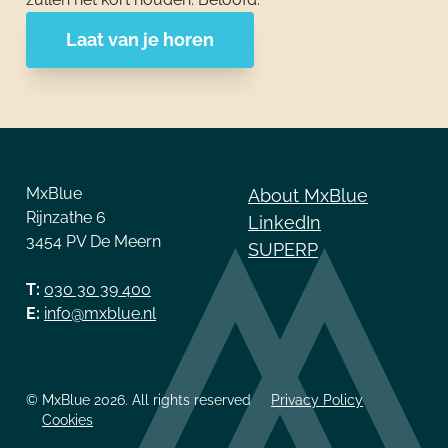
Laat van je horen
Contact
Links
MxBlue
About MxBlue
Rijnzathe 6
LinkedIn
3454 PV De Meern
SUPERP
T:
030 30 39 400
E:
info@mxblue.nl
© MxBlue 2026. All rights reserved
Privacy Policy
Cookies