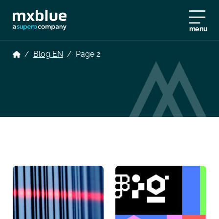
menu
/
Blog EN
/
Page 2