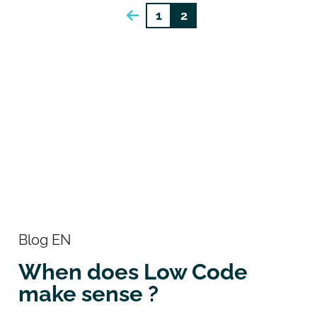
Posts
1
2
pagination
Blog EN
When does Low Code
make sense ?