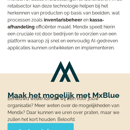
retailsector kan deze technologie helpen bij het
herkennen van producten op basis van beelden, wat
processen zoals
inventarisbeheer
en
kassa-
afhandeling
efficiënter maakt. Mendix speelt hierin
een cruciale rol door bedrijven te voorzien van een
platform waarop zij snel en eenvoudig AI-gedreven
applicaties kunnen ontwikkelen en implementeren.
Maak het mogelijk met MxBlue
Benieuwd welke kansen wij zien voor jouw
organisatie? Meer weten over de mogelijkheden van
Mendix? Daar kunnen we uren over praten, maar we
zullen het kort houden. Beloofd.