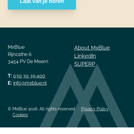
Laat van je horen
Contact
Links
MxBlue
About MxBlue
Rijnzathe 6
LinkedIn
3454 PV De Meern
SUPERP
T:
030 30 39 400
E:
info@mxblue.nl
© MxBlue 2026. All rights reserved
Privacy Policy
Cookies