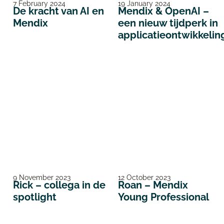
7 February 2024
19 January 2024
De kracht van AI en
Mendix & OpenAI –
Mendix
een nieuw tijdperk in
applicatieontwikkelin
9 November 2023
12 October 2023
Rick – collega in de
Roan – Mendix
spotlight
Young Professional