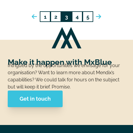
Posts
1
2
3
4
5
pagination
Make it happen with MxBlue
Intrigued by the opportunities we envisage for your
organisation? Want to learn more about Mendix’s
capabilities? We could talk for hours on the subject
but will keep it brief. Promise.
Get in touch